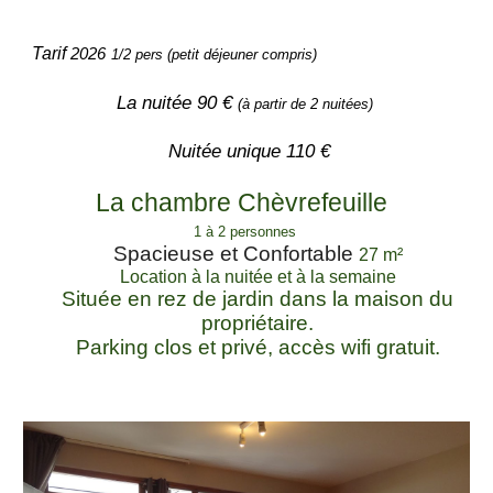
Tarif
202
6
1/2 pers (petit déjeuner compris)
La nuitée 90 €
(à partir de 2 nuitées)
Nuitée unique 110 €
La c
hambre C
hèvrefeuille
1 à 2 personnes
Spacieuse et Confortable
27 m²
Location à la nuitée et à la semaine
S
ituée en rez de jardin dans la maison du
propriétaire
.
P
arking clos et privé, accès wifi gratuit.